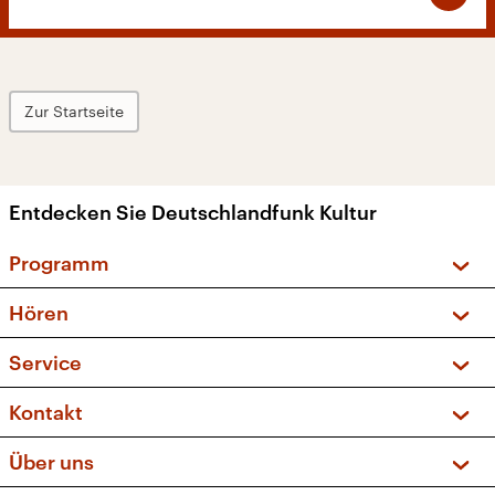
Zur Startseite
Entdecken Sie Deutschlandfunk Kultur
Programm
Vorschau und Rückschau
Hören
Sendungen und Podcasts
Livestream
Service
Musikliste
Frequenzen (UKW + DAB+)
FAQ
Kontakt
Kakadu – Das Kinderprogramm
Apps
Archiv
Hörerservice
Über uns
Newsletter
Social Media