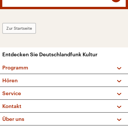
Zur Startseite
Entdecken Sie Deutschlandfunk Kultur
Programm
Vorschau und Rückschau
Hören
Sendungen und Podcasts
Livestream
Service
Musikliste
Frequenzen (UKW + DAB+)
FAQ
Kontakt
Kakadu – Das Kinderprogramm
Apps
Archiv
Hörerservice
Über uns
Newsletter
Social Media