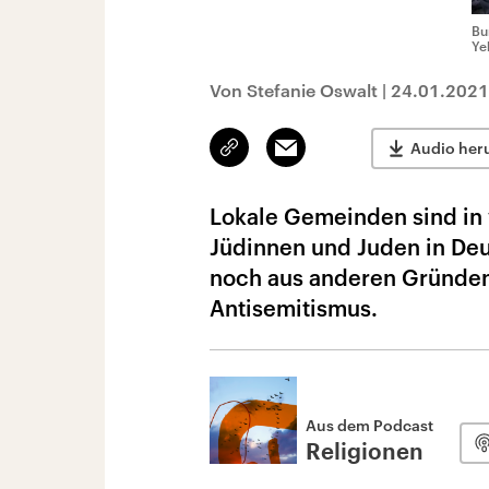
Bu
Ye
Von Stefanie Oswalt
|
24.01.2021
Link
Email
Audio her
kopieren/teilen
Lokale Gemeinden sind in v
Jüdinnen und Juden in Deu
noch aus anderen Gründen 
Antisemitismus.
Aus dem Podcast
Religionen