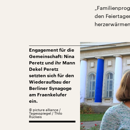
„Familienpro
den Feiertage
herzerwärmend
Engagement für die
Gemeinschaft: Nina
Peretz und ihr Mann
Dekel Peretz
setzten sich für den
Wiederaufbau der
Berliner Synagoge
am Fraenkelufer
ein.
©
picture alliance /
Tagesspiegel / Thilo
Rückeis