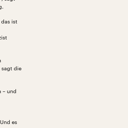
g.
das ist
ist
n
 sagt die
n – und
„Und es