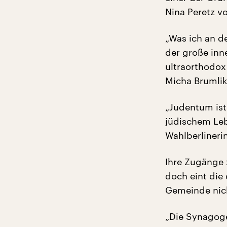
Nina Peretz v
„Was ich an d
der große inn
ultraorthodox 
Micha Brumlik
„Judentum ist
jüdischem Leb
Wahlberlineri
Ihre Zugänge 
doch eint die 
Gemeinde nic
„Die Synagoge