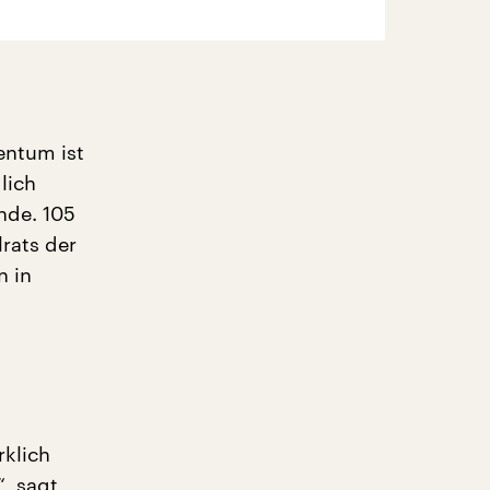
entum ist
lich
nde. 105
rats der
n in
rklich
, sagt