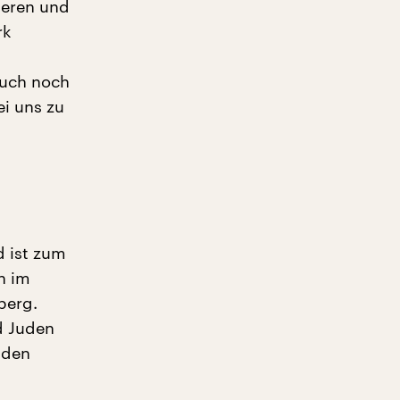
gieren und
rk
auch noch
ei uns zu
d ist zum
h im
berg.
d Juden
 den