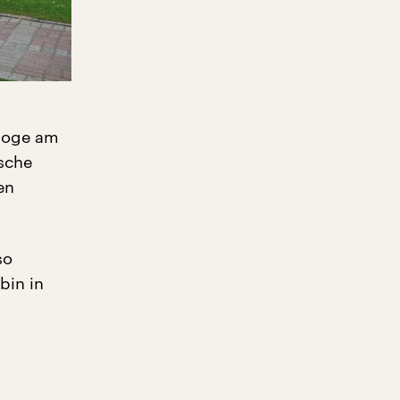
agoge am
ische
en
so
bin in