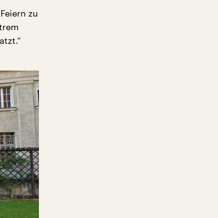
Feiern zu
xtrem
tzt.“