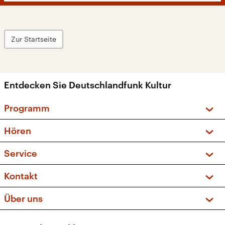
Zur Startseite
Entdecken Sie Deutschlandfunk Kultur
Programm
Vorschau und Rückschau
Hören
Sendungen und Podcasts
Livestream
Service
Musikliste
Frequenzen (UKW + DAB+)
FAQ
Kontakt
Kakadu – Das Kinderprogramm
Apps
Archiv
Hörerservice
Über uns
Newsletter
Social Media
Deutschlandradio
RSS