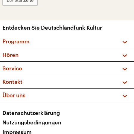
Zur Startseite
Entdecken Sie Deutschlandfunk Kultur
Programm
Vorschau und Rückschau
Hören
Sendungen und Podcasts
Livestream
Service
Musikliste
Frequenzen (UKW + DAB+)
FAQ
Kontakt
Kakadu – Das Kinderprogramm
Apps
Archiv
Hörerservice
Über uns
Newsletter
Social Media
Deutschlandradio
RSS
Datenschutzerklärung
Presse
Veranstaltungen
Nutzungsbedingungen
Karriere
Impressum