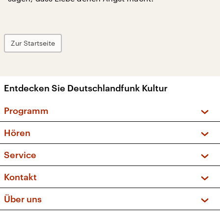
Zur Startseite
Entdecken Sie Deutschlandfunk Kultur
Programm
Vorschau und Rückschau
Hören
Sendungen und Podcasts
Livestream
Service
Musikliste
Frequenzen (UKW + DAB+)
FAQ
Kontakt
Kakadu – Das Kinderprogramm
Apps
Archiv
Hörerservice
Über uns
Newsletter
Social Media
Deutschlandradio