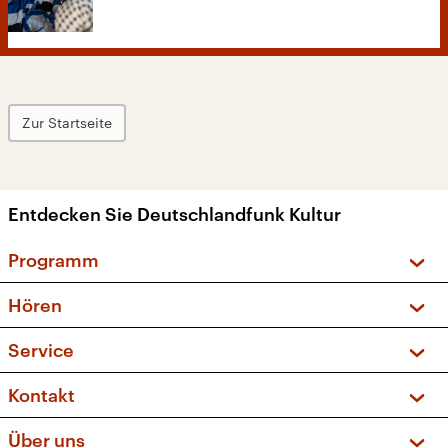
Zur Startseite
Entdecken Sie Deutschlandfunk Kultur
Programm
Vorschau und Rückschau
Hören
Sendungen und Podcasts
Livestream
Service
Musikliste
Frequenzen (UKW + DAB+)
FAQ
Kontakt
Kakadu – Das Kinderprogramm
Apps
Archiv
Hörerservice
Über uns