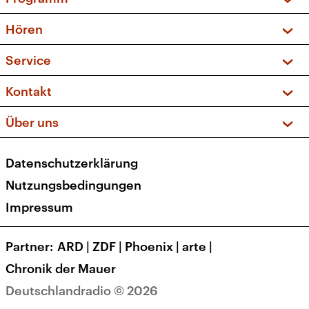
Vorschau und Rückschau
Hören
Sendungen und Podcasts
Livestream
Service
Musikliste
Frequenzen (UKW + DAB+)
FAQ
Kontakt
Kakadu – Das Kinderprogramm
Apps
Archiv
Hörerservice
Über uns
Newsletter
Social Media
Deutschlandradio
RSS
Datenschutzerklärung
Presse
Veranstaltungen
Nutzungsbedingungen
Karriere
Impressum
Transparenz
Korrekturen und Richtigstellungen
Partner
ARD
|
ZDF
|
Phoenix
|
arte
|
Barrierefreiheit
Chronik der Mauer
Deutschlandradio © 2026