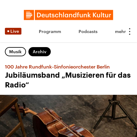
Live
Programm
Podcasts
Musik
Archiv
100 Jahre Rundfunk-Sinfonieorchester Berlin
Jubiläumsband „Musizieren für das
Radio“