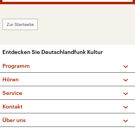
Zur Startseite
Entdecken Sie Deutschlandfunk Kultur
Programm
Vorschau und Rückschau
Hören
Sendungen und Podcasts
Livestream
Service
Musikliste
Frequenzen (UKW + DAB+)
FAQ
Kontakt
Kakadu – Das Kinderprogramm
Apps
Archiv
Hörerservice
Über uns
Newsletter
Social Media
Deutschlandradio
RSS