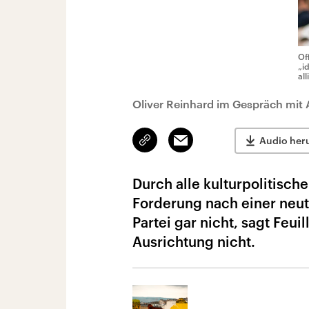
Of
„i
al
Oliver Reinhard im Gespräch mit 
Link
Email
Audio her
kopieren/teilen
Durch alle kulturpolitisch
Forderung nach einer neut
Partei gar nicht, sagt Feui
Ausrichtung nicht.