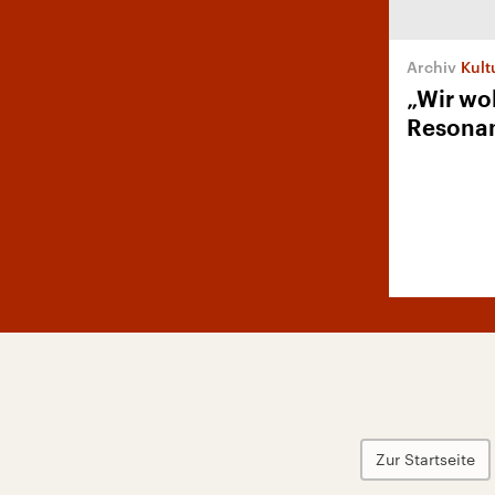
Kult
„Wir wo
Resona
Zur Startseite