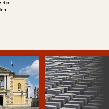
o der
den