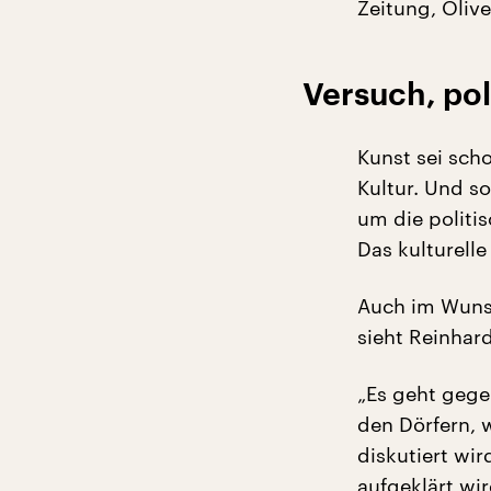
Zeitung, Oliv
Versuch, pol
Kunst sei sch
Kultur. Und so
um die politi
Das kulturelle
Auch im Wunsc
sieht Reinhard
„Es geht gege
den Dörfern, 
diskutiert wi
aufgeklärt wi