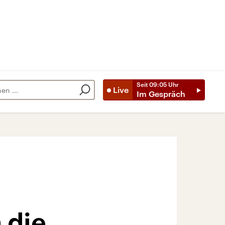
Seit
09:05
Uhr
Live
Im Gespräch
 die