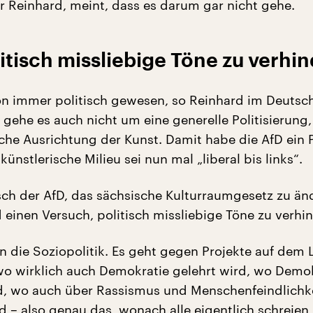
er Reinhard, meint, dass es darum gar nicht gehe.
itisch missliebige Töne zu verhi
on immer politisch gewesen, so Reinhard im Deutsc
 gehe es auch nicht um eine generelle Politisierung
sche Ausrichtung der Kunst. Damit habe die AfD ein 
 künstlerische Milieu sei nun mal „liberal bis links“.
h der AfD, das sächsische Kulturraumgesetz zu än
 einen Versuch, politisch missliebige Töne zu verhi
n die Soziopolitik. Es geht gegen Projekte auf dem 
wo wirklich auch Demokratie gelehrt wird, wo Demo
rd, wo auch über Rassismus und Menschenfeindlichk
rd – also genau das, wonach alle eigentlich schreien