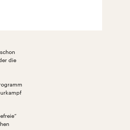
 schon
der die
lprogramm
lturkampf
iefreie“
chen