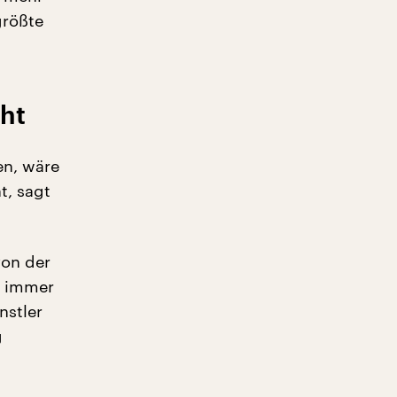
größte
oht
en, wäre
t, sagt
von der
t immer
nstler
g