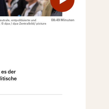
08:49 Minuten
eutrale, entpolitisierte und
.
© dpa / dpa-Zentralbild/ picture
 es der
litische