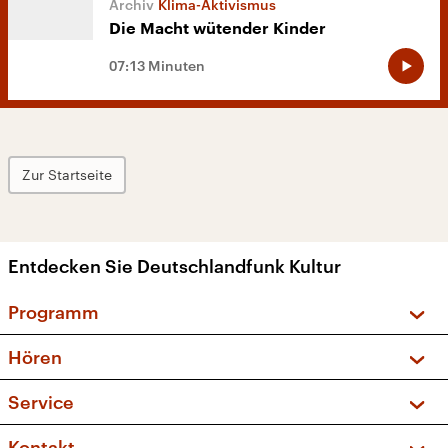
Klima-Aktivismus
Die Macht wütender Kinder
07:13 Minuten
Zur Startseite
Entdecken Sie Deutschlandfunk Kultur
Programm
Vorschau und Rückschau
Hören
Sendungen und Podcasts
Livestream
Service
Musikliste
Frequenzen (UKW + DAB+)
FAQ
Kontakt
Kakadu – Das Kinderprogramm