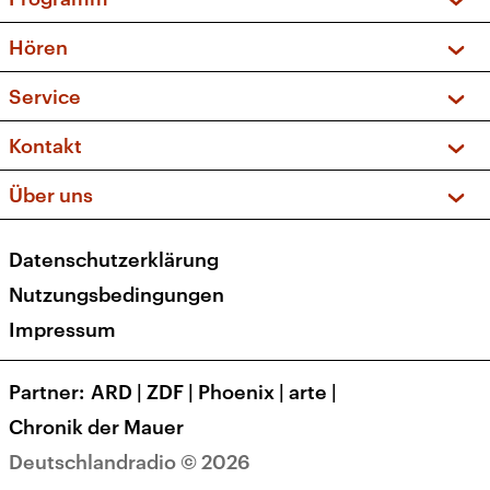
Vorschau und Rückschau
Hören
Sendungen und Podcasts
Livestream
Service
Musikliste
Frequenzen (UKW + DAB+)
FAQ
Kontakt
Kakadu – Das Kinderprogramm
Apps
Archiv
Hörerservice
Über uns
Newsletter
Social Media
Deutschlandradio
RSS
Datenschutzerklärung
Presse
Veranstaltungen
Nutzungsbedingungen
Karriere
Impressum
Transparenz
Korrekturen und Richtigstellungen
Partner
ARD
|
ZDF
|
Phoenix
|
arte
|
Barrierefreiheit
Chronik der Mauer
Deutschlandradio © 2026