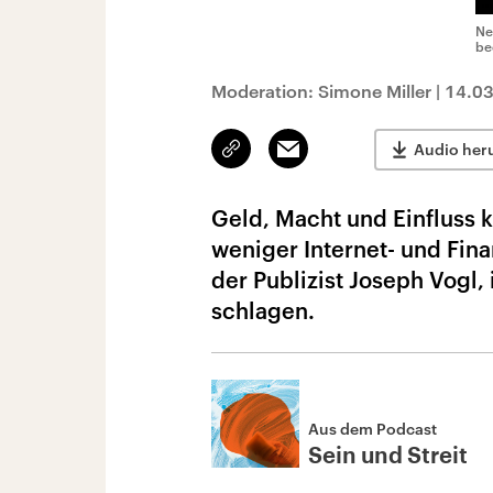
Ne
be
Moderation: Simone Miller
|
14.0
Link
Email
Audio her
kopieren/teilen
Geld, Macht und Einfluss 
weniger Internet- und Fin
der Publizist Joseph Vogl,
schlagen.
Aus dem Podcast
Sein und Streit