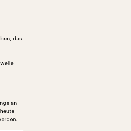
uben, das
hwelle
ünge an
 heute
werden.