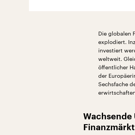
Die globalen 
explodiert. I
investiert we
weltweit. Gle
öffentlicher 
der Europäeri
Sechsfache de
erwirtschaften
Wachsende U
Finanzmärk