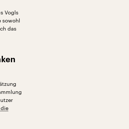
s Vogls
e sowohl
uch das
nken
ätzung
nsammlung
utzer
 die