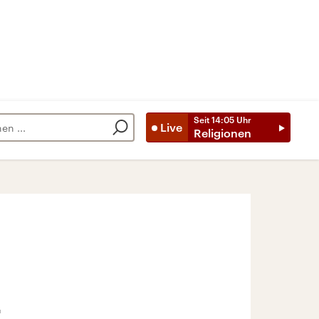
Seit
14:05
Uhr
Live
Religionen
t