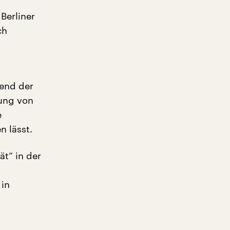
 Berliner
ch
rend der
zung von
e
n lässt.
ät“ in der
 in
“