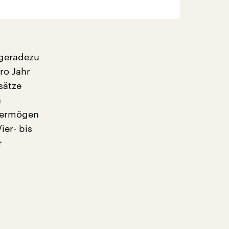
 geradezu
ro Jahr
sätze
n
 Vermögen
er- bis
r