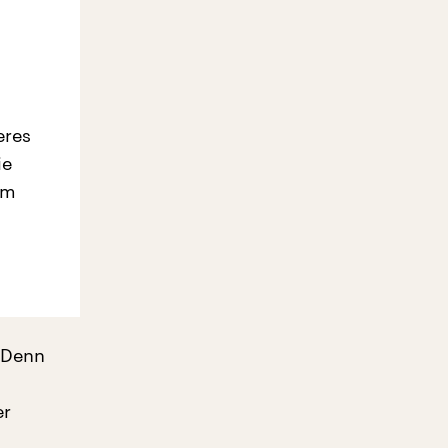
eres
ie
em
 Denn
er