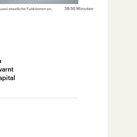
38:50 Minuten
asi-staatliche Funktionen an,
n
warnt
apital