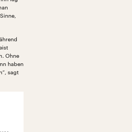
man
 Sinne,
Während
eist
lm. Ohne
ann haben
n“, sagt