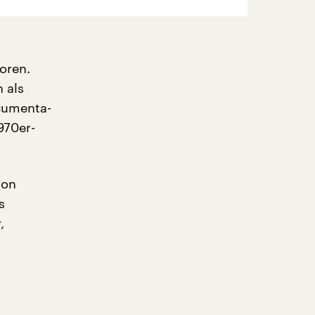
oren.
 als
cumenta-
970er-
von
s
,