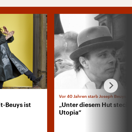
Vor 40 Jahren starb Joseph Beuys
t-Beuys ist
„Unter diesem Hut steckt
Utopia“