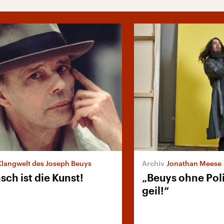
Klangwelt des Joseph Beuys
Jonathan Meese
ch ist die Kunst!
„Beuys ohne Poli
geil!“