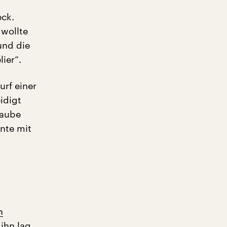
eck.
 wollte
und die
ier“.
rf einer
idigt
laube
nte mit
n
 ihn lag