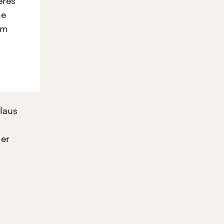
eres
ie
em
laus
der