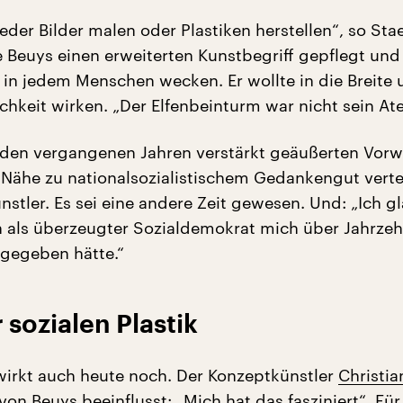
 jeder Bilder malen oder Plastiken herstellen“, so Sta
 Beuys einen erweiterten Kunstbegriff gepflegt und
t in jedem Menschen wecken. Er wollte in die Breite 
chkeit wirken. „Der Elfenbeinturm war nicht sein Atel
den vergangenen Jahren verstärkt geäußerten Vorwu
Nähe zu nationalsozialistischem Gedankengut verte
nstler. Es sei eine andere Zeit gewesen. Und: „Ich g
ch als überzeugter Sozialdemokrat mich über Jahrzeh
gegeben hätte.“
r sozialen Plastik
wirkt auch heute noch. Der Konzeptkünstler
Christia
 von Beuys beeinflusst: „Mich hat das fasziniert“. Für