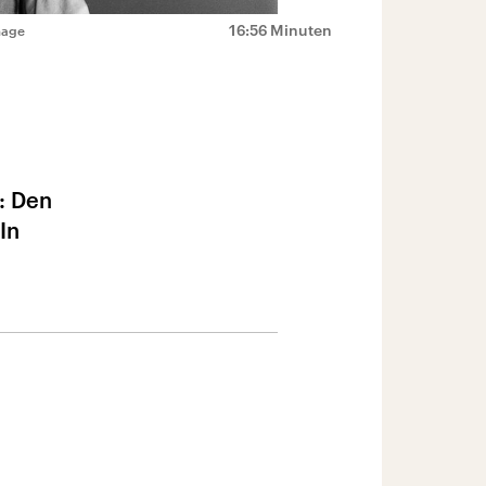
16:56 Minuten
mage
: Den
In