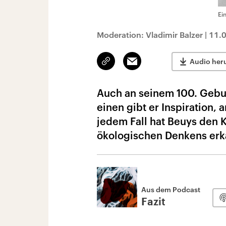
Ei
Moderation: Vladimir Balzer
|
11.
Link
Email
Audio her
kopieren/teilen
Auch an seinem 100. Gebur
einen gibt er Inspiration,
jedem Fall hat Beuys den K
ökologischen Denkens erk
Aus dem Podcast
Fazit