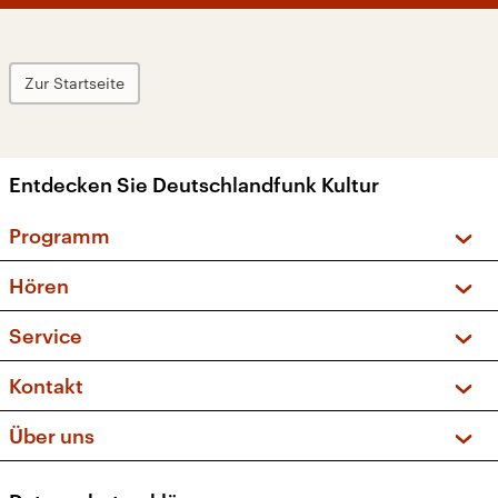
Zur Startseite
Entdecken Sie Deutschlandfunk Kultur
Programm
Vorschau und Rückschau
Hören
Sendungen und Podcasts
Livestream
Service
Musikliste
Frequenzen (UKW + DAB+)
FAQ
Kontakt
Kakadu – Das Kinderprogramm
Apps
Archiv
Hörerservice
Über uns
Newsletter
Social Media
Deutschlandradio
RSS