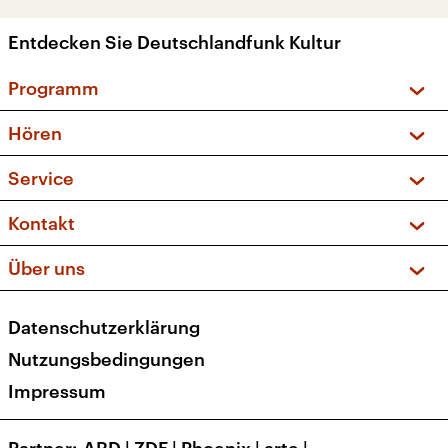
Entdecken Sie Deutschlandfunk Kultur
Programm
Vorschau und Rückschau
Hören
Sendungen und Podcasts
Livestream
Service
Musikliste
Frequenzen (UKW + DAB+)
FAQ
Kontakt
Kakadu – Das Kinderprogramm
Apps
Archiv
Hörerservice
Über uns
Newsletter
Social Media
Deutschlandradio
RSS
Datenschutzerklärung
Presse
Veranstaltungen
Nutzungsbedingungen
Karriere
Impressum
Transparenz
Korrekturen und Richtigstellungen