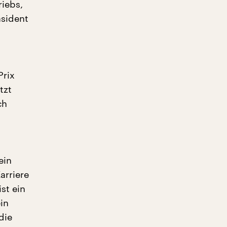
riebs,
äsident
Prix
tzt
ch
ein
arriere
st ein
in
die