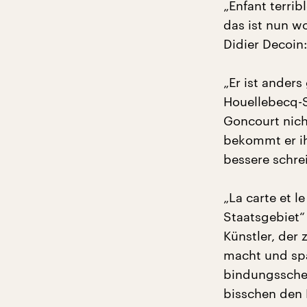
„Enfant terrib
das ist nun w
Didier Decoin:
„Er ist anders
Houellebecq-S
Goncourt nich
bekommt er ih
bessere schre
„La carte et l
Staatsgebiet“
Künstler, der 
macht und spät
bindungsscheu
bisschen den 