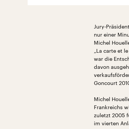
Jury-Präsiden
nur einer Min
Michel Houel
„La carte et 
war die Entsc
davon ausgehe
verkaufsförde
Goncourt 2010
Michel Houell
Frankreichs wi
zuletzt 2005 f
im vierten An