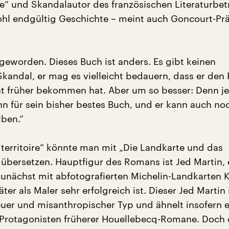
le“ und Skandalautor des französischen Literaturbet
ohl endgültig Geschichte – meint auch Goncourt-Pr
 geworden. Dieses Buch ist anders. Es gibt keinen
kandal, er mag es vielleicht bedauern, dass er den 
t früher bekommen hat. Aber um so besser: Denn je
n für sein bisher bestes Buch, und er kann auch no
iben.“
e territoire“ könnte man mit „Die Landkarte und das
 übersetzen. Hauptfigur des Romans ist Jed Martin, 
zunächst mit abfotografierten Michelin-Landkarten K
er als Maler sehr erfolgreich ist. Dieser Jed Martin i
er und misanthropischer Typ und ähnelt insofern e
Protagonisten früherer Houellebecq-Romane. Doch 