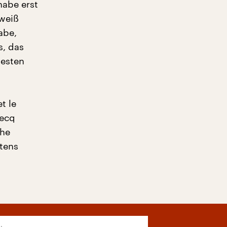
habe erst
 weiß
abe,
s, das
testen
t le
becq
che
stens