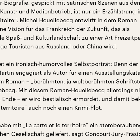
er-Biografie, gespickt mit satirischen Szenen aus de
Kunst- und Medienbetrieb, ist nur ein Erzählstrang i
rritoire“. Michel Houellebecq entwirft in dem Roman
ine Vision für das Frankreich der Zukunft, das als
le Spaß- und Kulturlandschaft zu einer Art Freizeitpa
ige Touristen aus Russland oder China wird.
et ein ironisch-humorvolles Selbstporträt: Denn de
Martin engagiert als Autor für einen Ausstellungskat
 im Roman – „berühmten, ja weltberühmten Schriftste
ebecq. Mit diesem Roman-Houellebecq allerdings n
 Ende – er wird bestialisch ermordet, und damit 
e territoire“ auch noch einen Krimi-Plot.
be mit „La carte et le territoire“ ein atemberauben
hen Gesellschaft geliefert, sagt Goncourt-Jury-Präs