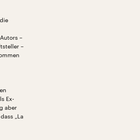
die
 Autors –
tsteller –
 kommen
len
ls Ex-
ig aber
 dass „La