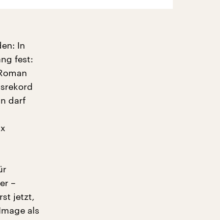
en: In
ng fest:
 Roman
tsrekord
n darf
ix
ür
er –
st jetzt,
 Image als