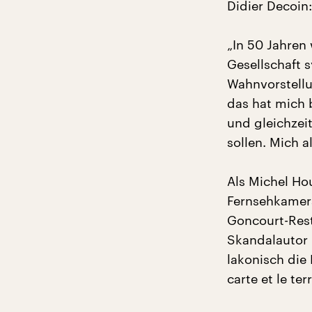
Didier Decoin:
„In 50 Jahren
Gesellschaft 
Wahnvorstellu
das hat mich b
und gleichzei
sollen. Mich a
Als Michel Ho
Fernsehkamera
Goncourt-Resta
Skandalautor 
lakonisch die 
carte et le ter