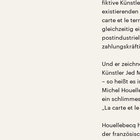
fiktive Künstl
existierenden 
carte et le te
gleichzeitig e
postindustriel
zahlungskräft
Und er zeichn
Künstler Jed 
– so heißt es
Michel Houell
ein schlimmes
„La carte et l
Houellebecq ha
der französisc