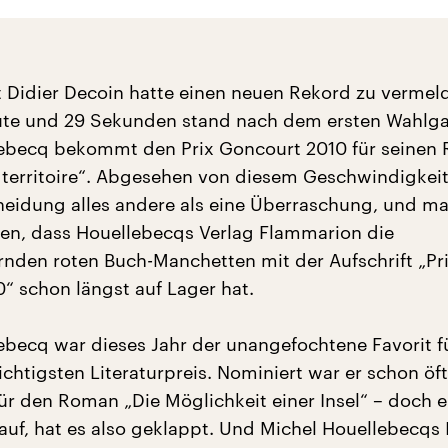
t Didier Decoin hatte einen neuen Rekord zu vermeld
ute und 29 Sekunden stand nach dem ersten Wahlga
lebecq bekommt den Prix Goncourt 2010 für seinen
le territoire“. Abgesehen von diesem Geschwindigkei
heidung alles andere als eine Überraschung, und ma
n, dass Houellebecqs Verlag Flammarion die
rnden roten Buch-Manchetten mit der Aufschrift „Pr
“ schon längst auf Lager hat.
ebecq war dieses Jahr der unangefochtene Favorit f
chtigsten Literaturpreis. Nominiert war er schon öft
ür den Roman „Die Möglichkeit einer Insel“ – doch er
lauf, hat es also geklappt. Und Michel Houellebecqs