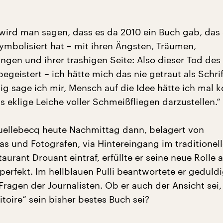
 wird man sagen, dass es da 2010 ein Buch gab, das 
symbolisiert hat – mit ihren Ängsten, Träumen,
ngen und ihrer trashigen Seite: Also dieser Tod des
egeistert – ich hätte mich das nie getraut als Schrif
tig sage ich mir, Mensch auf die Idee hätte ich mal
ls eklige Leiche voller Schmeißfliegen darzustellen.“
uellebecq heute Nachmittag dann, belagert von
s und Fotografen, via Hintereingang im traditionel
urant Drouant eintraf, erfüllte er seine neue Rolle a
perfekt. Im hellblauen Pulli beantwortete er geduld
Fragen der Journalisten. Ob er auch der Ansicht sei,
ritoire“ sein bisher bestes Buch sei?