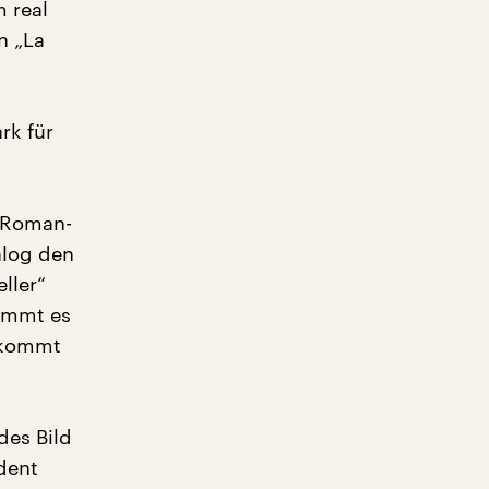
m real
n „La
rk für
r Roman-
alog den
ller“
immt es
bekommt
des Bild
ident