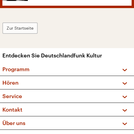
Zur Startseite
Entdecken Sie Deutschlandfunk Kultur
Programm
Vorschau und Rückschau
Hören
Sendungen und Podcasts
Livestream
Service
Musikliste
Frequenzen (UKW + DAB+)
FAQ
Kontakt
Kakadu – Das Kinderprogramm
Apps
Archiv
Hörerservice
Über uns
Newsletter
Social Media