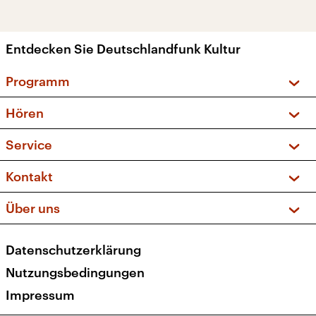
Entdecken Sie Deutschlandfunk Kultur
Programm
Vorschau und Rückschau
Hören
Sendungen und Podcasts
Livestream
Service
Musikliste
Frequenzen (UKW + DAB+)
FAQ
Kontakt
Kakadu – Das Kinderprogramm
Apps
Archiv
Hörerservice
Über uns
Newsletter
Social Media
Deutschlandradio
RSS
Datenschutzerklärung
Presse
Veranstaltungen
Nutzungsbedingungen
Karriere
Impressum
Transparenz