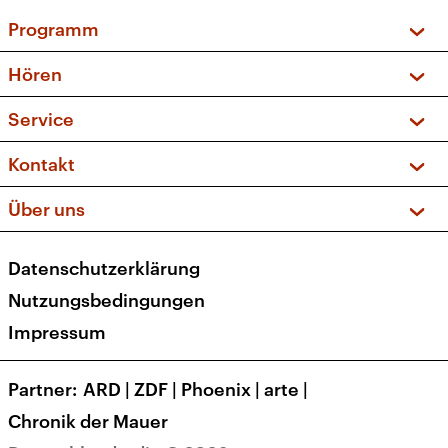
Programm
Vorschau und Rückschau
Hören
Sendungen und Podcasts
Livestream
Service
Musikliste
Frequenzen (UKW + DAB+)
FAQ
Kontakt
Kakadu – Das Kinderprogramm
Apps
Archiv
Hörerservice
Über uns
Newsletter
Social Media
Deutschlandradio
RSS
Datenschutzerklärung
Presse
Veranstaltungen
Nutzungsbedingungen
Karriere
Impressum
Transparenz
Korrekturen und Richtigstellungen
Partner
ARD
|
ZDF
|
Phoenix
|
arte
|
Barrierefreiheit
Chronik der Mauer