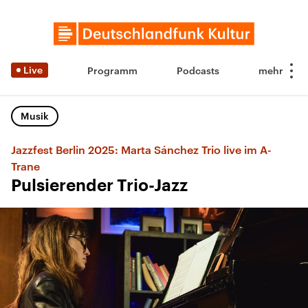
Live
Programm
Podcasts
Musik
Jazzfest Berlin 2025: Marta Sánchez Trio live im A-
Trane
Pulsierender Trio-Jazz