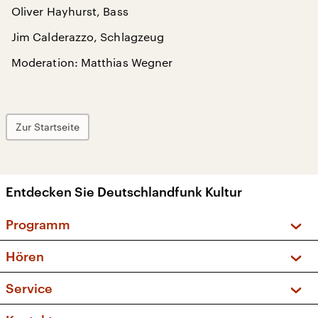
Oliver Hayhurst, Bass
Jim Calderazzo, Schlagzeug
Moderation: Matthias Wegner
Zur Startseite
Entdecken Sie Deutschlandfunk Kultur
Programm
Vorschau und Rückschau
Hören
Sendungen und Podcasts
Livestream
Service
Musikliste
Frequenzen (UKW + DAB+)
FAQ