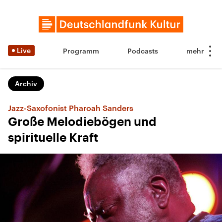
Live
Programm
Podcasts
Archiv
Jazz-Saxofonist Pharoah Sanders
Große Melodiebögen und
spirituelle Kraft