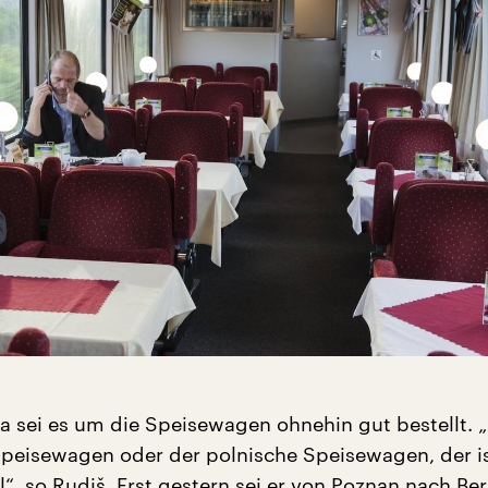
pa sei es um die Speisewagen ohnehin gut bestellt. 
peisewagen oder der polnische Speisewagen, der i
l“, so Rudiš. Erst gestern sei er von Poznan nach Ber