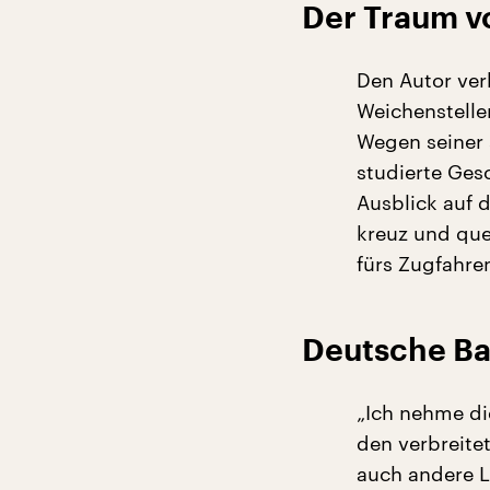
Der Traum v
Den Autor ver
Weichensteller
Wegen seiner 
studierte Ges
Ausblick auf d
kreuz und que
fürs Zugfahren
Deutsche Bah
„Ich nehme di
den verbreite
auch andere L