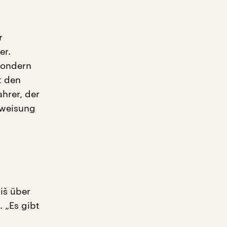
r
er.
sondern
t den
ahrer, der
nweisung
iš über
 „Es gibt