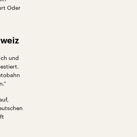
urt Oder
hweiz
ich und
stiert.
Autobahn
n.“
auf,
Deutschen
ft