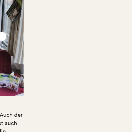
„Auch der
st auch
lin