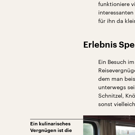
funktioniere 
interessanten
für ihn da kl
Erlebnis Sp
Ein Besuch im 
Reisevergnüge
dem man beisp
unterwegs sei,
Schnitzel, Knö
sonst vielleic
Ein kulinarisches
Vergnügen ist die