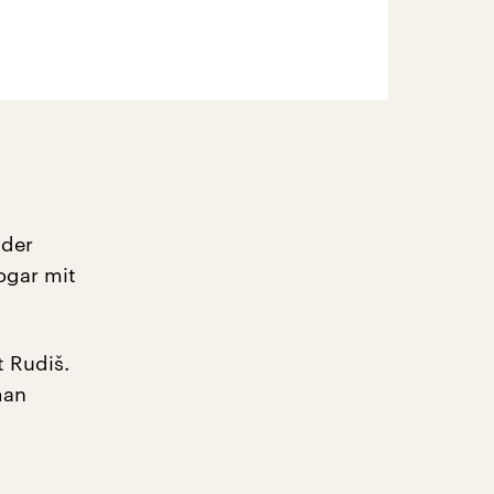
 der
ogar mit
t Rudiš.
man