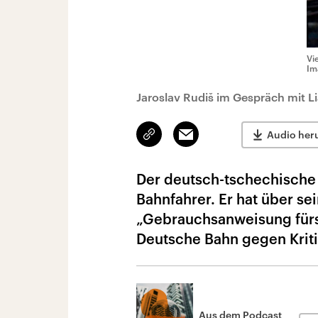
Vi
Im
Jaroslav Rudiš im Gespräch mit Li
Link
Email
Audio her
kopieren/teilen
Der deutsch-tschechische S
Bahnfahrer. Er hat über se
„Gebrauchsanweisung fürs
Deutsche Bahn gegen Kriti
Aus dem Podcast