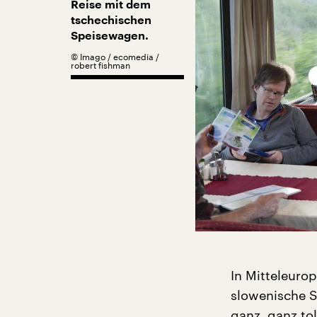
Reise mit dem
tschechischen
Speisewagen.
©
Imago / ecomedia /
robert fishman
In Mitteleuro
slowenische S
ganz, ganz tol