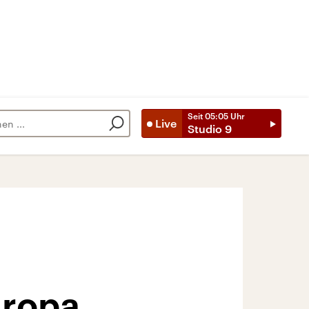
Seit
05:05
Uhr
Live
Studio 9
uropa