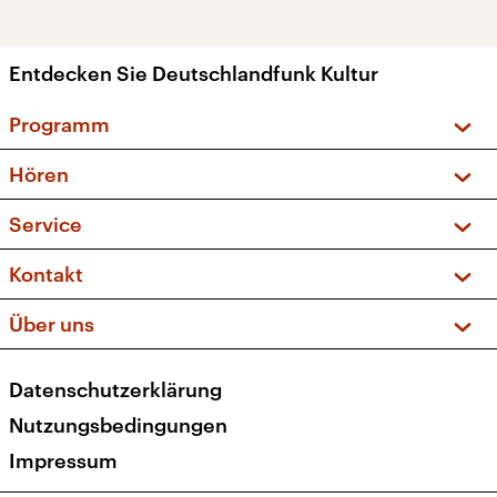
Entdecken Sie Deutschlandfunk Kultur
Programm
Vorschau und Rückschau
Hören
Sendungen und Podcasts
Livestream
Service
Musikliste
Frequenzen (UKW + DAB+)
FAQ
Kontakt
Kakadu – Das Kinderprogramm
Apps
Archiv
Hörerservice
Über uns
Newsletter
Social Media
Deutschlandradio
RSS
Datenschutzerklärung
Presse
Veranstaltungen
Nutzungsbedingungen
Karriere
Impressum
Transparenz