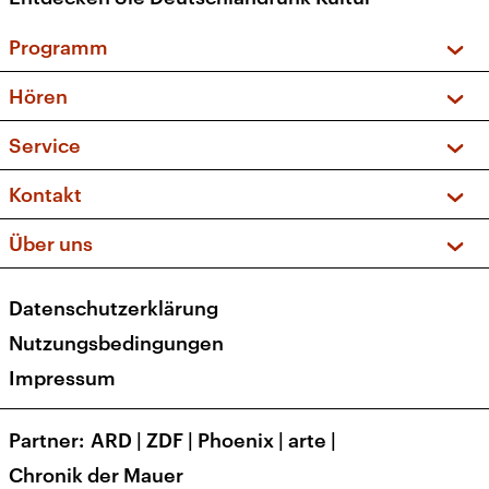
Programm
Vorschau und Rückschau
Hören
Sendungen und Podcasts
Livestream
Service
Musikliste
Frequenzen (UKW + DAB+)
FAQ
Kontakt
Kakadu – Das Kinderprogramm
Apps
Archiv
Hörerservice
Über uns
Newsletter
Social Media
Deutschlandradio
RSS
Datenschutzerklärung
Presse
Veranstaltungen
Nutzungsbedingungen
Karriere
Impressum
Transparenz
Korrekturen und Richtigstellungen
Partner
ARD
|
ZDF
|
Phoenix
|
arte
|
Barrierefreiheit
Chronik der Mauer