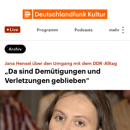
Live
Programm
Podcasts
Archiv
Jana Hensel über den Umgang mit dem DDR-Alltag
„Da sind Demütigungen und
Verletzungen geblieben“