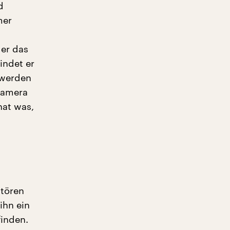
d
mer
 er das
findet er
 werden
 Kamera
hat was,
stören
ihn ein
finden.