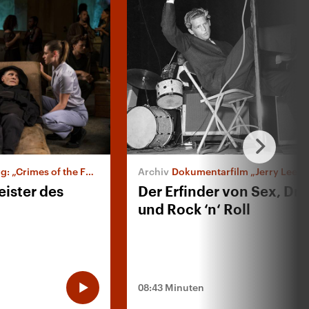
Crimes of the Future“
Dokumentarfilm „Jerry Lee Lewis: Troubl
ister des
Der Erfinder von Sex, Dr
und Rock ‘n‘ Roll
08:43 Minuten