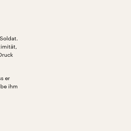
 Soldat.
imität,
 Druck
ss er
abe ihm