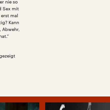
er nie so
d Sex mit
 erst mal
tig? Kann
, Abwehr,
at.“
 gezeigt