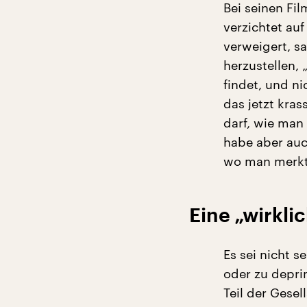
Bei seinen Fi
verzichtet au
verweigert, sa
herzustellen, 
findet, und ni
das jetzt kra
darf, wie man
habe aber auch
wo man merkt
Eine „wirkl
Es sei nicht s
oder zu deprim
Teil der Gesel