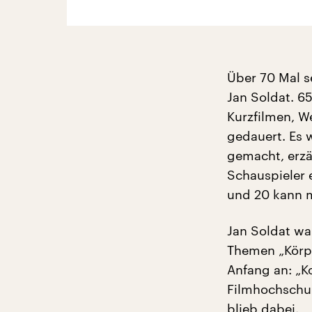
Über 70 Mal s
Jan Soldat. 65
Kurzfilmen, W
gedauert. Es 
gemacht, erzä
Schauspieler 
und 20 kann m
Jan Soldat w
Themen „Körpe
Anfang an: „K
Filmhochschu
blieb dabei.