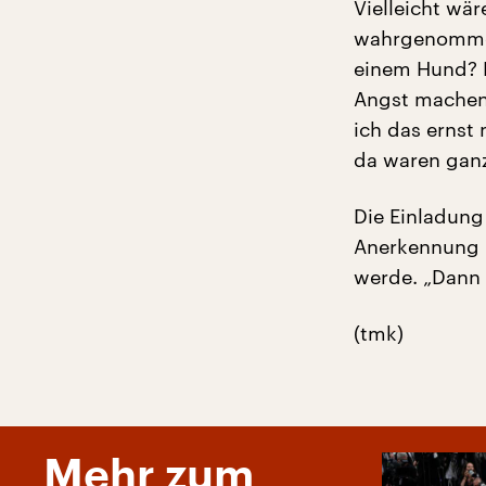
Vielleicht wär
wahrgenommen.
einem Hund? Lä
Angst machen 
ich das ernst
da waren ganz
Die Einladung
Anerkennung m
werde. „Dann 
(tmk)
Mehr zum