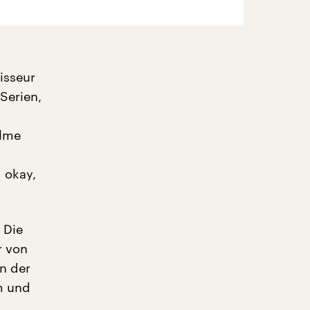
isseur
Serien,
ilme
 okay,
 Die
r von
an der
m und