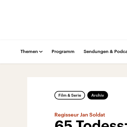
Themen
Programm
Sendungen & Podca
Film & Serie
Archiv
Regisseur Jan Soldat
65 Todess