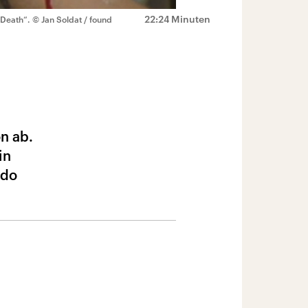
22:24 Minuten
 Death“.
© Jan Soldat / found
on ab.
in
Udo