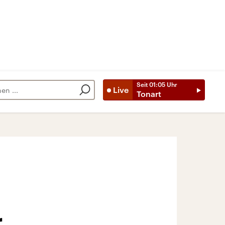
Seit
01:05
Uhr
Live
Tonart
r