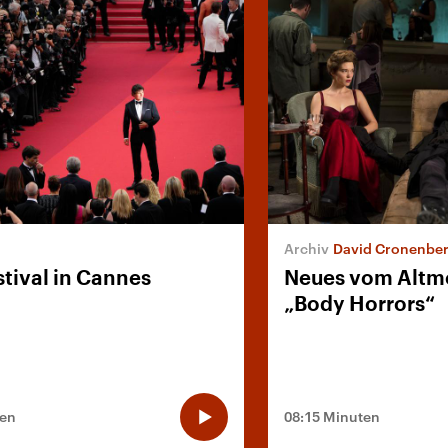
David Cronenberg: „
stival in Cannes
Neues vom Altme
„Body Horrors“
ten
08:15 Minuten