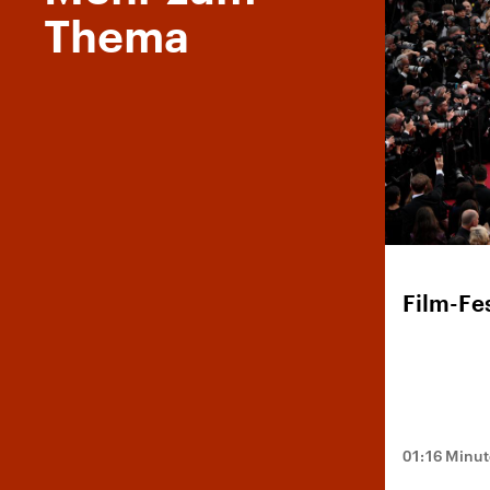
Thema
Film-Fe
01:16 Minu