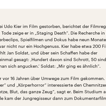
ei Udo Kier im Film gestorben, berichtet der Filmreg
 Tode zeige er in „Staging Death“. Die Recherche in 
erbeclips, Spielfilmen und Dokus habe neun Monate
war nicht nur ein Hochgenuss. Kier habe etwa 200 F
hlt Jan Soldat, und über sein Schaffen habe der
einmal gesagt: ‚Hundert davon sind Schrott, 50 sind
an sich angucken.‘ Soldat: „Mir ging es ähnlich“.
ar vor 16 Jahren über Umwege zum Film gekommen.
r“ und „Körperhorror“ interessierte den Chemnitze
otze, Blut, das ganze Zeug“, sagt er. Beim Studium 
le kam der Jungregisseur dann zum Dokumentarfil