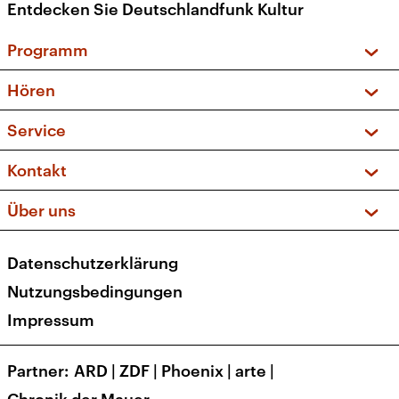
Entdecken Sie Deutschlandfunk Kultur
Programm
Vorschau und Rückschau
Hören
Sendungen und Podcasts
Livestream
Service
Musikliste
Frequenzen (UKW + DAB+)
FAQ
Kontakt
Kakadu – Das Kinderprogramm
Apps
Archiv
Hörerservice
Über uns
Newsletter
Social Media
Deutschlandradio
RSS
Datenschutzerklärung
Presse
Veranstaltungen
Nutzungsbedingungen
Karriere
Impressum
Transparenz
Korrekturen und Richtigstellungen
Partner
ARD
|
ZDF
|
Phoenix
|
arte
|
Barrierefreiheit