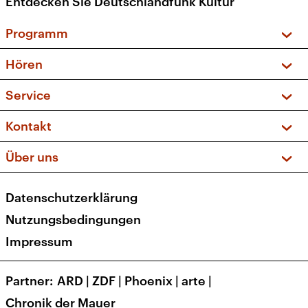
Entdecken Sie Deutschlandfunk Kultur
Programm
Vorschau und Rückschau
Hören
Sendungen und Podcasts
Livestream
Service
Musikliste
Frequenzen (UKW + DAB+)
FAQ
Kontakt
Kakadu – Das Kinderprogramm
Apps
Archiv
Hörerservice
Über uns
Newsletter
Social Media
Deutschlandradio
RSS
Datenschutzerklärung
Presse
Veranstaltungen
Nutzungsbedingungen
Karriere
Impressum
Transparenz
Korrekturen und Richtigstellungen
Partner
ARD
|
ZDF
|
Phoenix
|
arte
|
Barrierefreiheit
Chronik der Mauer