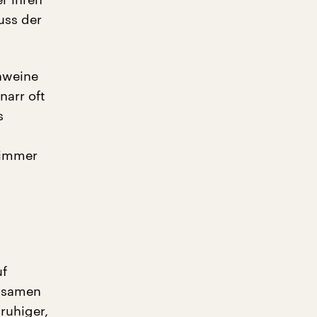
uss der
hweine
narr oft
s
 immer
uf
ngsamen
ruhiger,