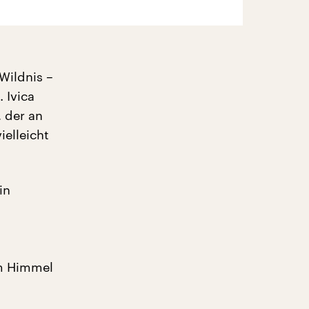
Wildnis –
 Ivica
 der an
ielleicht
in
am Himmel