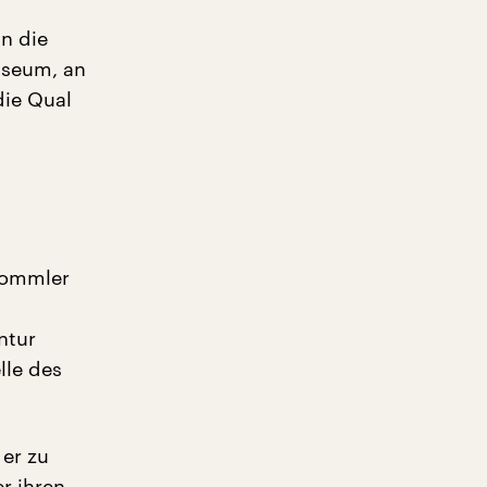
an die
useum, an
die Qual
Trommler
ntur
lle des
 er zu
r ihren