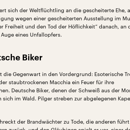
rt sich der Weltflüchtling an die gescheiterte Ehe, 
digung wegen einer gescheiterten Ausstellung im M
r Freiheit und den Tod der Höflichkeit“ danach, an 
 Auge eines Unfallopfers.
tsche Biker
itt die Gegenwart in den Vordergrund: Esoterische 
der staubtrockenen Macchia ein Feuer für ihre
en. Deutsche Biker, denen der Schweiß aus der Mo
en sich im Wald. Pilger streben zur abgelegenen Kape
chreckt der Brandwächter zu Tode, die anderen führt
rn zurück, und den Gläubigen spielt er vor, einer de