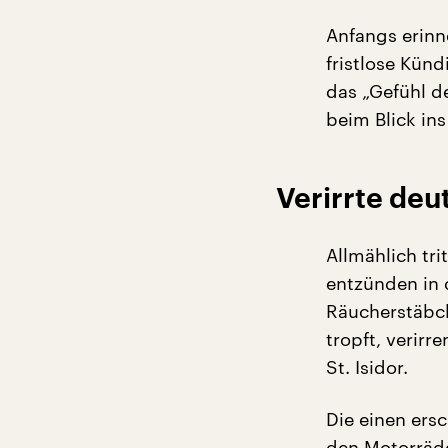
Anfangs erinne
fristlose Kün
das „Gefühl de
beim Blick ins
Verirrte deu
Allmählich tr
entzünden in 
Räucherstäbch
tropft, verirr
St. Isidor.
Die einen ers
den Motorräde