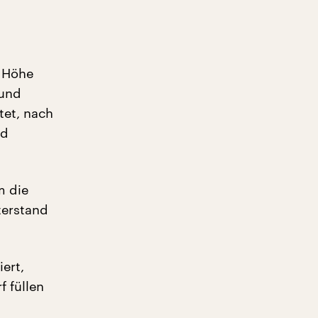
e Höhe
 und
tet, nach
od
m die
terstand
ert,
f füllen