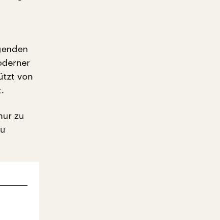
egenden
oderner
ützt von
.
nur zu
zu