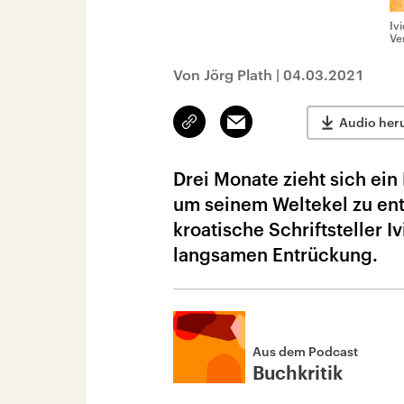
Iv
Ve
Von Jörg Plath
|
04.03.2021
Link
Email
Audio her
kopieren/teilen
Drei Monate zieht sich ein
um seinem Weltekel zu ent
kroatische Schriftsteller 
langsamen Entrückung.
Aus dem Podcast
Buchkritik