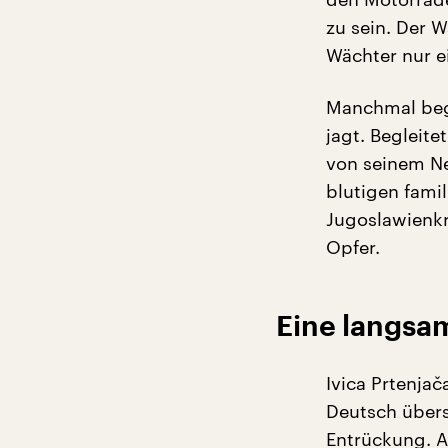
zu sein. Der 
Wächter nur e
Manchmal beg
jagt. Begleit
von seinem Ne
blutigen fami
Jugoslawienk
Opfer.
Eine langsa
Ivica Prtenjač
Deutsch über
Entrückung. A