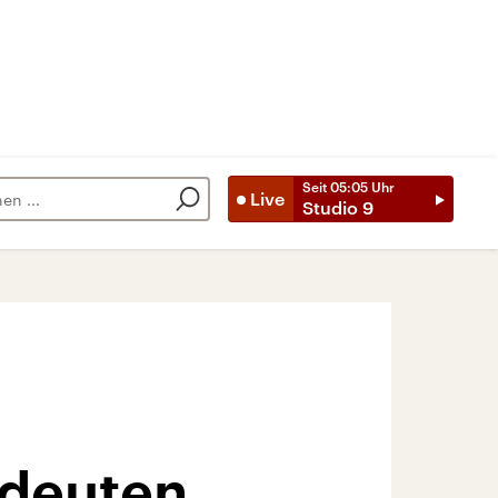
Seit
05:05
Uhr
Live
Studio 9
edeuten