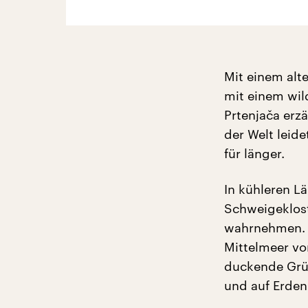
Mit einem alt
mit einem wild
Prtenjača erz
der Welt leide
für länger.
In kühleren L
Schweigeklost
wahrnehmen. D
Mittelmeer vo
duckende Grü
und auf Erden