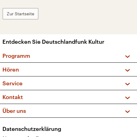
Zur Startseite
Entdecken Sie Deutschlandfunk Kultur
Programm
Vorschau und Rückschau
Hören
Sendungen und Podcasts
Livestream
Service
Musikliste
Frequenzen (UKW + DAB+)
FAQ
Kontakt
Kakadu – Das Kinderprogramm
Apps
Archiv
Hörerservice
Über uns
Newsletter
Social Media
Deutschlandradio
RSS
Datenschutzerklärung
Presse
Veranstaltungen