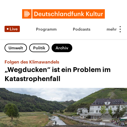
Live
Programm
Podcasts
Umwelt
Politik
Archiv
Folgen des Klimawandels
„Wegducken“ ist ein Problem im
Katastrophenfall