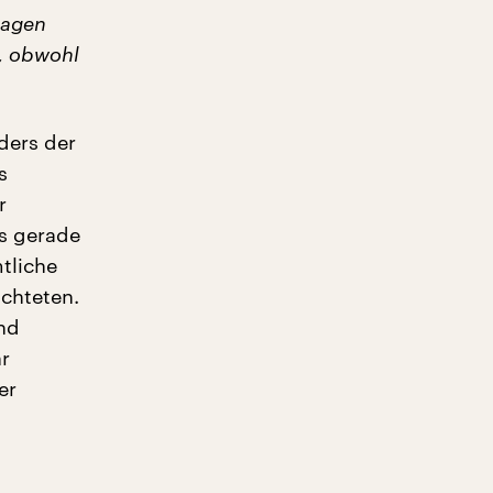
ragen
,
obwohl
ders der
s
r
ls gerade
tliche
achteten.
nd
hr
er