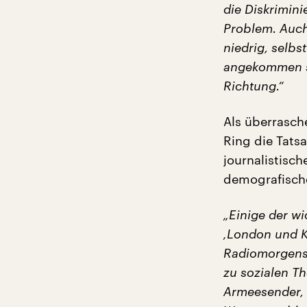
die Diskrimini
Problem. Auch
niedrig, selbs
angekommen sin
Richtung.“
Als überrasch
Ring die Tats
journalistisc
demografisch
„Einige der w
‚London und K
Radiomorgens
zu sozialen T
Armeesender, d