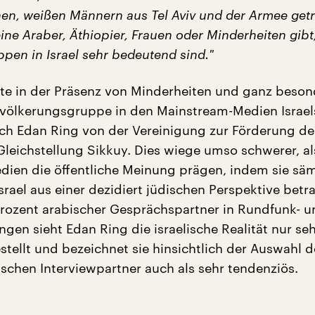
h
en,
weißen Männern aus Tel Aviv und der Armee get
eine Araber, Äthiopier, Frauen oder Minderheiten gibt
ppen in Israel sehr
bedeutend
sind.
"
ite in der Präsenz von Minderheiten und ganz beson
völkerungsgruppe in den Mainstream-Medien Israel
uch Edan Ring von der Vereinigung zur Förderung de
Gleichstellung Sikkuy. Dies wiege umso schwerer, a
ien die öffentliche Meinung prägen, indem sie säm
Israel aus einer dezidiert jüdischen Perspektive betr
Prozent arabischer Gesprächspartner in Rundfunk- u
gen sieht Edan Ring die israelische Realität nur se
stellt und bezeichnet sie hinsichtlich der Auswahl d
schen Interviewpartner auch als sehr tendenziös.