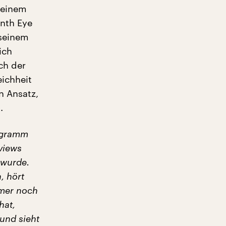
 einem
nth Eye
 seinem
ich
ch der
eichheit
n Ansatz,
.
ogramm
views
 wurde.
, hört
mmer noch
hat,
 und sieht