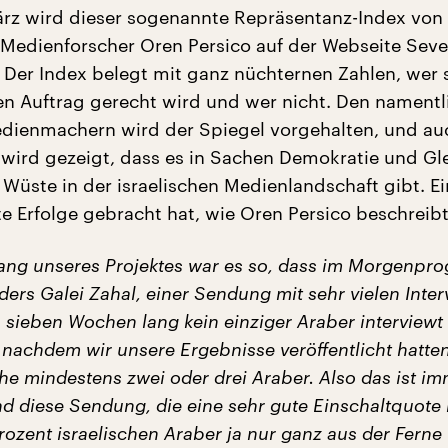
ärz wird dieser sogenannte Repräsentanz-Index von
edienforscher Oren Persico auf der Webseite Seve
t. Der Index belegt mit ganz nüchternen Zahlen, wer
hen Auftrag gerecht wird und wer nicht. Den namentl
dienmachern wird der Spiegel vorgehalten, und au
t wird gezeigt, dass es in Sachen Demokratie und Gl
 Wüste in der israelischen Medienlandschaft gibt. Ei
te Erfolge gebracht hat, wie Oren Persico beschreibt
ng unseres Projektes war es so, dass im Morgenpr
ers Galei Zahal, einer Sendung mit sehr vielen Inter
 sieben Wochen lang kein einziger Araber interviewt
 nachdem wir unsere Ergebnisse veröffentlicht hatten
e mindestens zwei oder drei Araber. Also das ist i
d diese Sendung, die eine sehr gute Einschaltquote 
rozent israelischen Araber ja nur ganz aus der Ferne