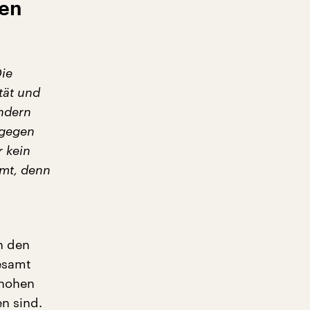
den
Die
tät und
indern
agegen
r kein
mmt, denn
n den
esamt
 hohen
n sind.