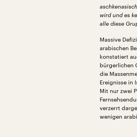
aschkenasisc
wird
und
es k
alle diese Gru
Massive Defiz
arabischen Be
konstatiert a
bürgerlichen 
die Massenmed
Ereignisse in 
Mit nur zwei 
Fernsehsendun
verzerrt darge
wenigen arabi