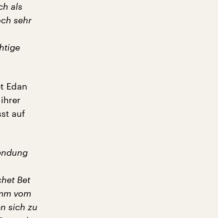
ch als
och sehr
htige
et Edan
ihrer
st auf
sendung
het Bet
amm vom
en sich zu