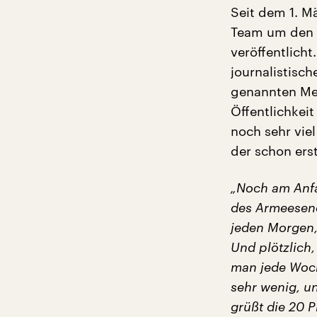
Seit dem 1. M
Team um den M
veröffentlich
journalistisc
genannten Me
Öffentlichkei
noch sehr viel
der schon ers
„Noch am Anfa
des Armeesend
jeden Morgen,
Und plötzlich,
man jede Woch
sehr wenig, un
grüßt die 20 P