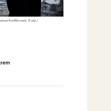
ost-Konflikt statt.
© afp /
xtrem