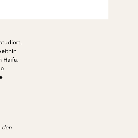
studiert,
eithin
 Haifa.
ie
e
s
den