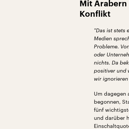
Mit Arabern
Konflikt
"D
as
ist stets
Medien sprec
Probleme.
Von
oder Unterneh
nichts. Da be
positiver und
wir ignorieren
Um dagegen an
begonnen, Stat
fünf wichtigs
und darüber 
Einschaltquot