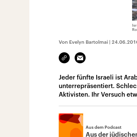
Is
Ro
Von Evelyn Bartolmai
|
24.06.201
Link
Email
kopieren/teilen
Jeder fünfte Israeli ist A
unterrepräsentiert. Schlec
Aktivisten. Ihr Versuch etw
Aus dem Podcast
Aus der jüdische