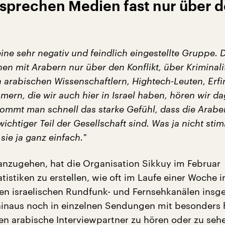
 sprechen Medien fast nur über 
eine sehr negativ und feindlich
eingestellte Gruppe
. 
he
n
mit Arabern
nur
über den Konflikt, über Kriminali
 arabischen Wissenschaftlern, Hightech-Leuten, Erf
mern, die wir auch hier in Israel haben, hören wir d
kommt man schnell das starke Gefühl, dass die Arabe
wichtiger Teil der Gesellschaft sind
. Was ja nicht sti
 sie
ja
ganz einfach.
"
zugehen, hat die Organisation Sikkuy im Februar
istiken zu erstellen, wie oft im Laufe einer Woche i
ten israelischen Rundfunk- und Fernsehkanälen insg
hinaus noch in einzelnen Sendungen mit besonders
en arabische Interviewpartner zu hören oder zu sehe