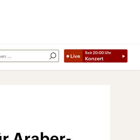
Seit
20:00
Uhr
Live
Konzert
r Araber-