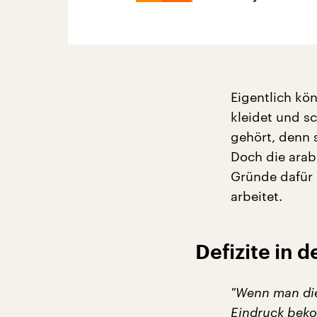
Eigentlich kö
kleidet und s
gehört, denn s
Doch die arabi
Gründe dafür 
arbeitet.
Defizite in 
"
Wenn man die
Eindruck
be
ko