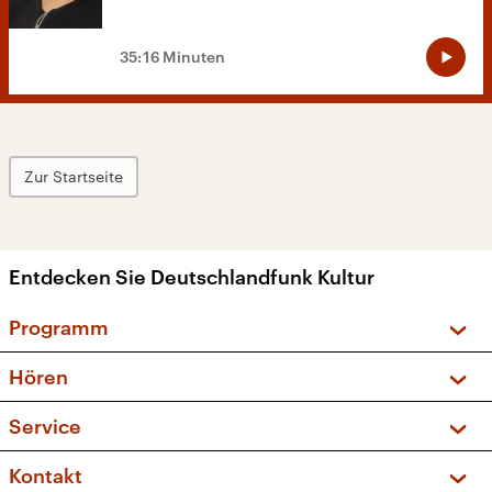
35:16 Minuten
Zur Startseite
Entdecken Sie Deutschlandfunk Kultur
Programm
Vorschau und Rückschau
Hören
Sendungen und Podcasts
Livestream
Service
Musikliste
Frequenzen (UKW + DAB+)
FAQ
Kontakt
Kakadu – Das Kinderprogramm