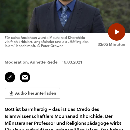
Für seine Ansichten wurde Mouhanad Khorchide
vielfach kritisiert, angefeindet und als „Höfling des
33:05 Minuten
Islam“ beschimpft.
© Peter Grewer
Moderation: Annette Riedel
|
16.03.2021
Email
Link
kopieren/teilen
Audio herunterladen
Gott ist barmherzig – das ist das Credo des
Islamwissenschaftlers Mouhanad Khorchide. Der
Münsteraner Professor und Religionspädagoge wirbt
für einen aufgeklärten, zeitgemäßen Islam. Das bringt