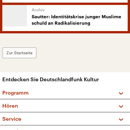
Sautter: Identitätskrise junger Muslime
schuld an Radikalisierung
Zur Startseite
Entdecken Sie Deutschlandfunk Kultur
Programm
Vorschau und Rückschau
Hören
Sendungen und Podcasts
Livestream
Service
Musikliste
Frequenzen (UKW + DAB+)
FAQ