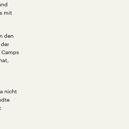
und
s mit
in den
 der
en Camps
hat,
a nicht
ndte
t