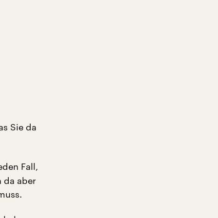
as Sie da
den Fall,
n da aber
 muss.