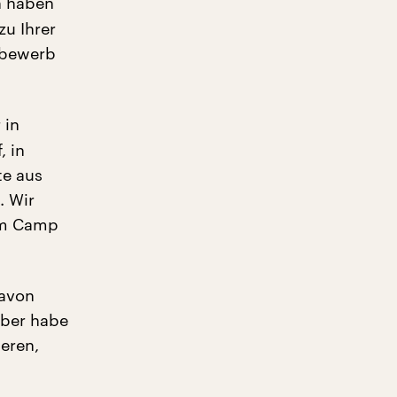
n haben
zu Ihrer
ttbewerb
 in
, in
te aus
. Wir
 im Camp
davon
aber habe
ieren,