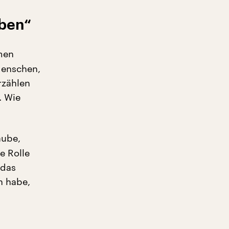
iben“
men
Menschen,
rzählen
. Wie
aube,
e Rolle
 das
n habe,