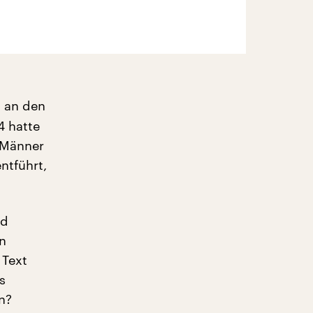
 an den
4 hatte
0 Männer
ntführt,
rd
n
 Text
s
n?