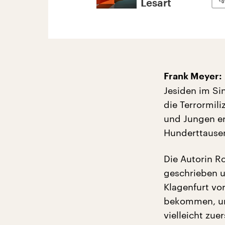
Lesart
Frank Meyer:
Jesiden im Si
die Terrormil
und Jungen er
Hunderttausen
Die Autorin R
geschrieben u
Klagenfurt vor
bekommen, und
vielleicht zue