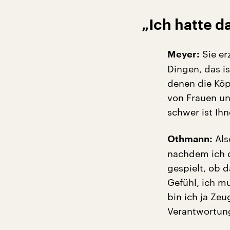
„Ich hatte d
Sie er
Meyer:
Dingen, das i
denen die Köp
von Frauen un
schwer ist Ihn
Als
Othmann:
nachdem ich d
gespielt, ob d
Gefühl, ich m
bin ich ja Ze
Verantwortung