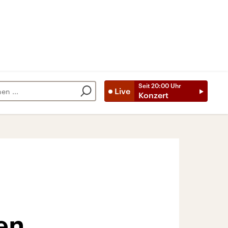
Seit
20:00
Uhr
Live
Konzert
en