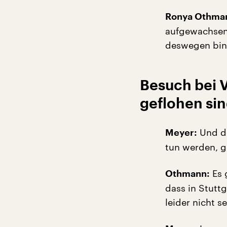
Ronya Othma
aufgewachsen 
deswegen bin 
Besuch bei 
geflohen si
Und de
Meyer:
tun werden, g
Es 
Othmann:
dass in Stuttg
leider nicht s