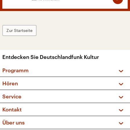
Zur Startseite
Entdecken Sie Deutschlandfunk Kultur
Programm
Vorschau und Rückschau
Hören
Sendungen und Podcasts
Livestream
Service
Musikliste
Frequenzen (UKW + DAB+)
FAQ
Kontakt
Kakadu – Das Kinderprogramm
Apps
Archiv
Hörerservice
Über uns
Newsletter
Social Media