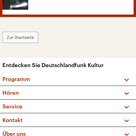
Zur Startseite
Entdecken Sie Deutschlandfunk Kultur
Programm
Vorschau und Rückschau
Hören
Sendungen und Podcasts
Livestream
Service
Musikliste
Frequenzen (UKW + DAB+)
FAQ
Kontakt
Kakadu – Das Kinderprogramm
Apps
Archiv
Hörerservice
Über uns