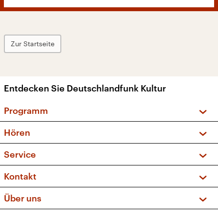
Zur Startseite
Entdecken Sie Deutschlandfunk Kultur
Programm
Vorschau und Rückschau
Hören
Sendungen und Podcasts
Livestream
Service
Musikliste
Frequenzen (UKW + DAB+)
FAQ
Kontakt
Kakadu – Das Kinderprogramm
Apps
Archiv
Hörerservice
Über uns
Newsletter
Social Media
Deutschlandradio