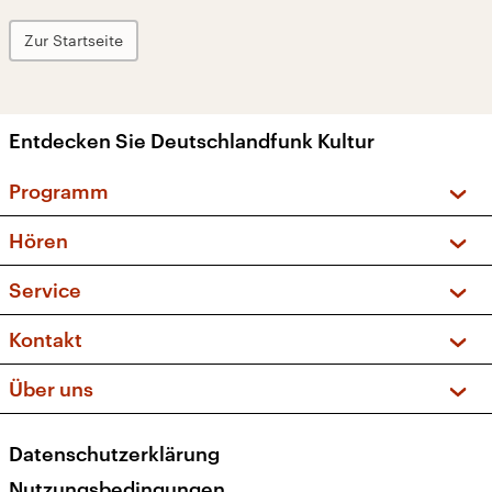
Zur Startseite
Entdecken Sie Deutschlandfunk Kultur
Programm
Vorschau und Rückschau
Hören
Sendungen und Podcasts
Livestream
Service
Musikliste
Frequenzen (UKW + DAB+)
FAQ
Kontakt
Kakadu – Das Kinderprogramm
Apps
Archiv
Hörerservice
Über uns
Newsletter
Social Media
Deutschlandradio
RSS
Datenschutzerklärung
Presse
Veranstaltungen
Nutzungsbedingungen