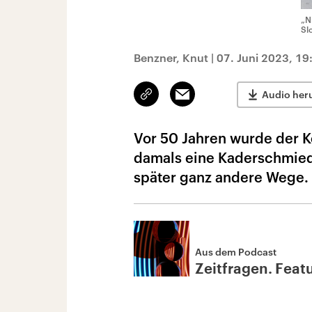
„N
Sl
Benzner, Knut
|
07. Juni 2023, 19
Link
Email
Audio her
kopieren/teilen
Vor 50 Jahren wurde der 
damals eine Kaderschmied
später ganz andere Wege. 
Aus dem Podcast
Zeitfragen. Feat