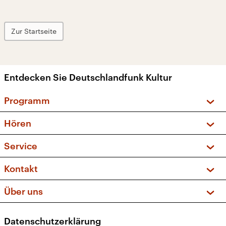
Zur Startseite
Entdecken Sie Deutschlandfunk Kultur
Programm
Vorschau und Rückschau
Hören
Sendungen und Podcasts
Livestream
Service
Musikliste
Frequenzen (UKW + DAB+)
FAQ
Kontakt
Kakadu – Das Kinderprogramm
Apps
Archiv
Hörerservice
Über uns
Newsletter
Social Media
Deutschlandradio
RSS
Datenschutzerklärung