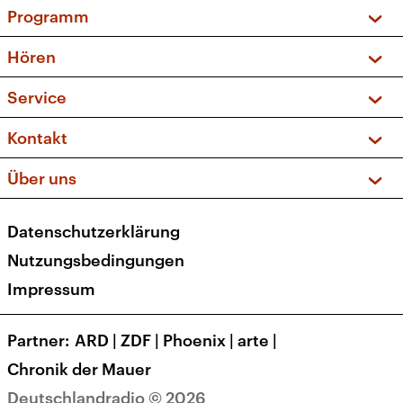
Programm
Vorschau und Rückschau
Hören
Sendungen und Podcasts
Livestream
Service
Musikliste
Frequenzen (UKW + DAB+)
FAQ
Kontakt
Kakadu – Das Kinderprogramm
Apps
Archiv
Hörerservice
Über uns
Newsletter
Social Media
Deutschlandradio
RSS
Datenschutzerklärung
Presse
Veranstaltungen
Nutzungsbedingungen
Karriere
Impressum
Transparenz
Korrekturen und Richtigstellungen
Partner
ARD
|
ZDF
|
Phoenix
|
arte
|
Barrierefreiheit
Chronik der Mauer
Deutschlandradio © 2026