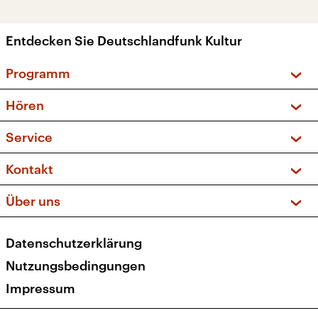
Entdecken Sie Deutschlandfunk Kultur
Programm
Vorschau und Rückschau
Hören
Sendungen und Podcasts
Livestream
Service
Musikliste
Frequenzen (UKW + DAB+)
FAQ
Kontakt
Kakadu – Das Kinderprogramm
Apps
Archiv
Hörerservice
Über uns
Newsletter
Social Media
Deutschlandradio
RSS
Datenschutzerklärung
Presse
Veranstaltungen
Nutzungsbedingungen
Karriere
Impressum
Transparenz