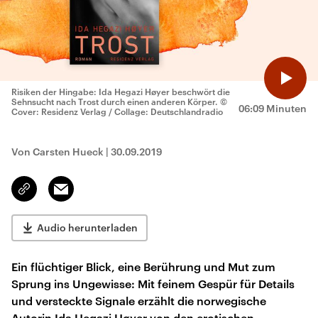
Risiken der Hingabe: Ida Hegazi Høyer beschwört die
Sehnsucht nach Trost durch einen anderen Körper.
©
06:09 Minuten
Cover: Residenz Verlag / Collage: Deutschlandradio
Von Carsten Hueck
|
30.09.2019
Email
Link
kopieren/teilen
Audio herunterladen
Ein flüchtiger Blick, eine Berührung und Mut zum
Sprung ins Ungewisse: Mit feinem Gespür für Details
und versteckte Signale erzählt die norwegische
Autorin Ida Hegazi Høyer von den erotischen