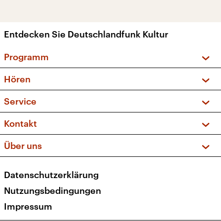
Entdecken Sie Deutschlandfunk Kultur
Programm
Vorschau und Rückschau
Hören
Sendungen und Podcasts
Livestream
Service
Musikliste
Frequenzen (UKW + DAB+)
FAQ
Kontakt
Kakadu – Das Kinderprogramm
Apps
Archiv
Hörerservice
Über uns
Newsletter
Social Media
Deutschlandradio
RSS
Datenschutzerklärung
Presse
Veranstaltungen
Nutzungsbedingungen
Karriere
Impressum
Transparenz