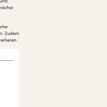
 und
 höchst
sche
en. Zudem
erlieren.