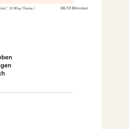
06:13 Minuten
rten“.
© Wbg Theiss /
Leben
egen
ch