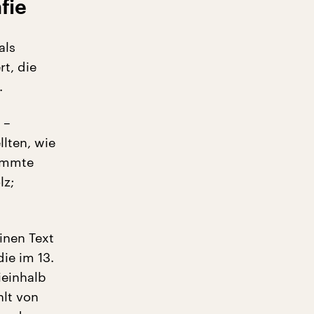
fie
als
t, die
.
 –
llten, wie
timmte
lz;
inen Text
die im 13.
ieinhalb
hlt von