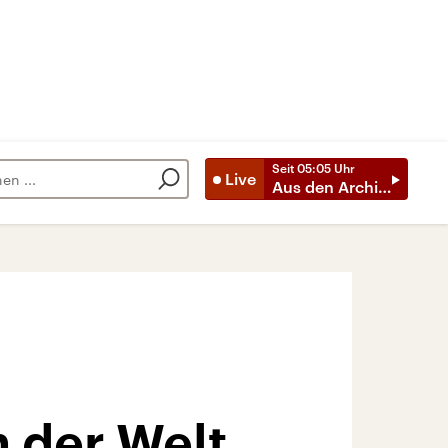
Seit
05:05
Uhr
Live
Aus den Archiven
 der Welt