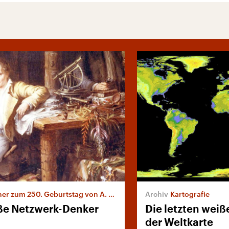
r zum 250. Geburtstag von A. von Humboldt
Kartografie
ße Netzwerk-Denker
Die letzten weiß
der Weltkarte