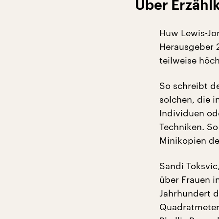
Über Erzählk
Huw Lewis-Jone
Herausgeber 2
teilweise höc
So schreibt de
solchen, die i
Individuen od
Techniken. So 
Minikopien der
Sandi Toksvic
über Frauen in
Jahrhundert di
Quadratmeter 