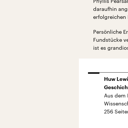
Phyllis Pearsa
daraufhin ang
erfolgreichen
Persönliche E
Fundstücke ve
ist es grandio
Huw Lewis
Geschich
Aus dem 
Wissensch
256 Seite