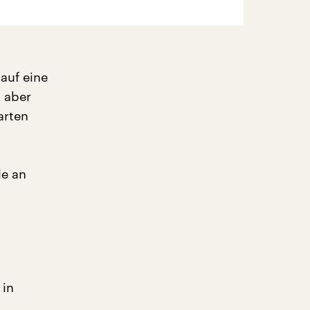
auf eine
n aber
arten
le an
 in