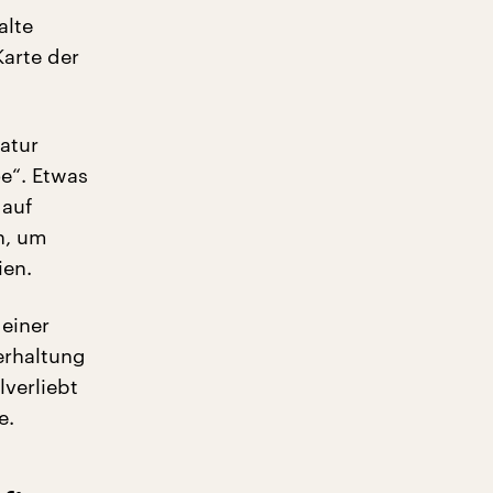
alte
arte der
atur
e“. Etwas
 auf
n, um
ien.
 einer
erhaltung
lverliebt
e.