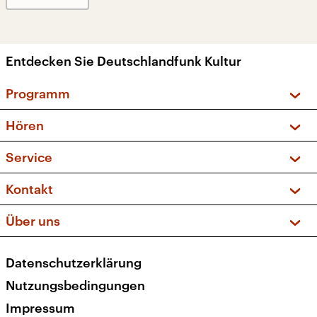
Entdecken Sie Deutschlandfunk Kultur
Programm
Vorschau und Rückschau
Hören
Sendungen und Podcasts
Livestream
Service
Musikliste
Frequenzen (UKW + DAB+)
FAQ
Kontakt
Kakadu – Das Kinderprogramm
Apps
Archiv
Hörerservice
Über uns
Newsletter
Social Media
Deutschlandradio
RSS
Datenschutzerklärung
Presse
Veranstaltungen
Nutzungsbedingungen
Karriere
Impressum
Transparenz