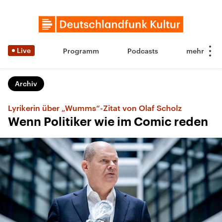
Live
Programm
Podcasts
Archiv
Lyrikerin über „Wumms“-Zitat von Olaf Scholz
Wenn Politiker wie im Comic reden