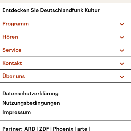
Entdecken Sie Deutschlandfunk Kultur
Programm
Vorschau und Rückschau
Hören
Sendungen und Podcasts
Livestream
Service
Musikliste
Frequenzen (UKW + DAB+)
FAQ
Kontakt
Kakadu – Das Kinderprogramm
Apps
Archiv
Hörerservice
Über uns
Newsletter
Social Media
Deutschlandradio
RSS
Datenschutzerklärung
Presse
Veranstaltungen
Nutzungsbedingungen
Karriere
Impressum
Transparenz
Korrekturen und Richtigstellungen
Partner
ARD
|
ZDF
|
Phoenix
|
arte
|