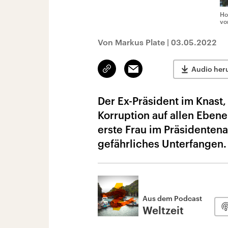
Ho
vo
Von Markus Plate
|
03.05.2022
Link
Email
Audio her
kopieren/teilen
Der Ex-Präsident im Knast
Korruption auf allen Ebene
erste Frau im Präsidentena
gefährliches Unterfangen.
Aus dem Podcast
Weltzeit