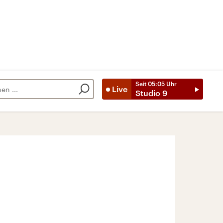
Seit
05:05
Uhr
Live
Studio 9