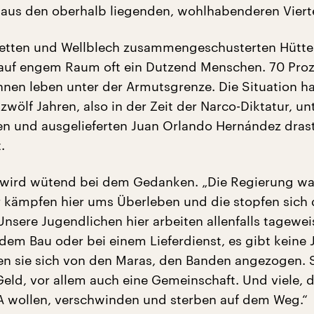
aus den oberhalb liegenden, wohlhabenderen Viert
letten und Wellblech zusammengeschusterten Hütt
auf engem Raum oft ein Dutzend Menschen. 70 Proz
nen leben unter der Armutsgrenze. Die Situation h
 zwölf Jahren, also in der Zeit der Narco-Diktatur, u
en und ausgelieferten Juan Orlando Hernández dras
.
 wird wütend bei dem Gedanken. „Die Regierung wa
r kämpfen hier ums Überleben und die stopfen sich 
Unsere Jugendlichen hier arbeiten allenfalls tagewei
dem Bau oder bei einem Lieferdienst, es gibt keine 
len sie sich von den Maras, den Banden angezogen. 
Geld, vor allem auch eine Gemeinschaft. Und viele, 
SA wollen, verschwinden und sterben auf dem Weg.“