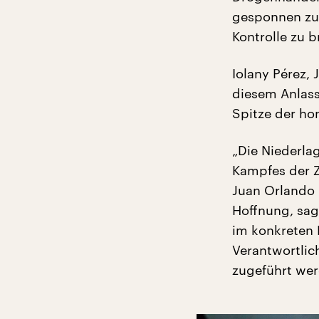
gesponnen zu 
Kontrolle zu b
Iolany Pérez, 
diesem Anlass
Spitze der ho
„Die Niederlag
Kampfes der Z
Juan Orlando 
Hoffnung, sag
im konkreten 
Verantwortlic
zugeführt wer