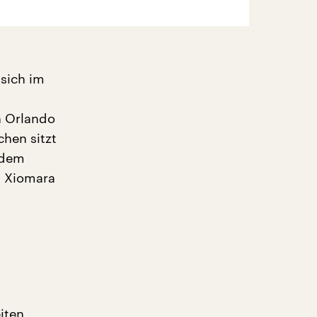
 sich im
n Orlando
hen sitzt
 dem
t Xiomara
iten