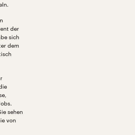
eln.
en
ent der
abe sich
nter dem
tisch
r
die
se,
Jobs.
Sie sehen
die von