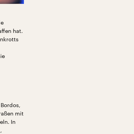
ie
ffen hat.
ankrotts
ie
 Bordos,
raßen mit
eln. In
,