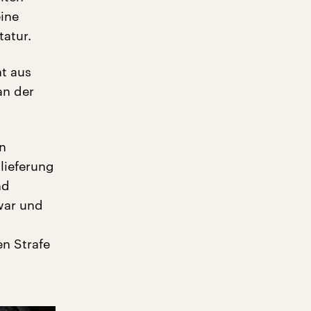
ine
tatur.
ht aus
an der
en
lieferung
nd
zwar und
en Strafe