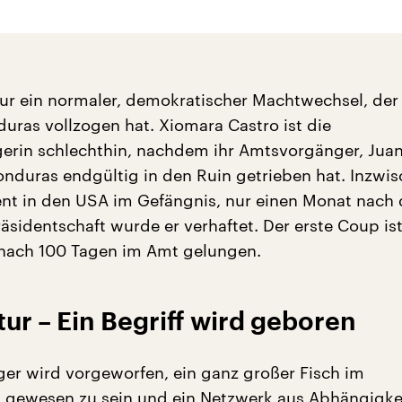
nur ein normaler, demokratischer Machtwechsel, der
duras vollzogen hat. Xiomara Castro ist die
erin schlechthin, nachdem ihr Amtsvorgänger, Jua
nduras endgültig in den Ruin getrieben hat. Inzwisc
ent in den USA im Gefängnis, nur einen Monat nach
räsidentschaft wurde er verhaftet. Der erste Coup is
 nach 100 Tagen im Amt gelungen.
ur – Ein Begriff wird geboren
er wird vorgeworfen, ein ganz großer Fisch im
 gewesen zu sein und ein Netzwerk aus Abhängigke