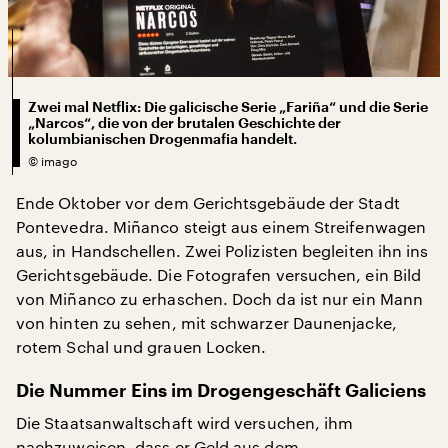
Zwei mal Netflix: Die galicische Serie „Fariña“ und die Serie
„Narcos“, die von der brutalen Geschichte der
kolumbianischen Drogenmafia handelt.
©
imago
Ende Oktober vor dem Gerichtsgebäude der Stadt
Pontevedra. Miñanco steigt aus einem Streifenwagen
aus, in Handschellen. Zwei Polizisten begleiten ihn ins
Gerichtsgebäude. Die Fotografen versuchen, ein Bild
von Miñanco zu erhaschen. Doch da ist nur ein Mann
von hinten zu sehen, mit schwarzer Daunenjacke,
rotem Schal und grauen Locken.
Die Nummer Eins im Drogengeschäft Galiciens
Die Staatsanwaltschaft wird versuchen, ihm
nachzuweisen, dass er Geld aus dem