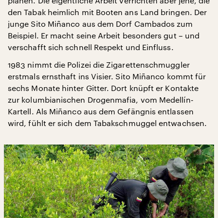
planen. Die eigentliche Arbeit verrichten aber jene, die
den Tabak heimlich mit Booten ans Land bringen. Der
junge Sito Miñanco aus dem Dorf Cambados zum
Beispiel. Er macht seine Arbeit besonders gut – und
verschafft sich schnell Respekt und Einfluss.
1983 nimmt die Polizei die Zigarettenschmuggler
erstmals ernsthaft ins Visier. Sito Miñanco kommt für
sechs Monate hinter Gitter. Dort knüpft er Kontakte
zur kolumbianischen Drogenmafia, vom Medellín-
Kartell. Als Miñanco aus dem Gefängnis entlassen
wird, fühlt er sich dem Tabakschmuggel entwachsen.