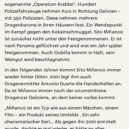
sogenannte „Operation Krabbe“. Hundert
Polizeifahrzeuge nehmen Kurs in Richtung Galicien –
mit 350 Polizisten. Diese nehmen mehrere
Drogenbarone in ihren Häusern fest. Ein Wendepunkt
im Kampf gegen den Kokainschmuggel. Sito Miñanco
ist zunächst nicht unter den Festgenommenen. Er ist
nach Panama geflüchtet und wird erst ein Jahr später
festgenommen. Auch Oubiña kommt in Haft, sein
Weingut wird beschlagnahmt.
In den folgenden Jahren kommt Sito Miñanco immer
wieder hinter Gitter. 2001 legt ihm auch
Drogenermittler Antonio Duarte die Handschellen an.
Da ist Miñanco immer noch der unumstrittene
Drogenzar Galiciens, an dem keiner vorbei kommt.
„Miñanco ist ein Typ wie aus einem Märchen, einem
Film – ein Produkt seines Umfelds . Ein sehr
charismatischer Kerl… Als gegen ihn 2001 ermittelt
wurde, dachte er mal wieder, er hätte an alles