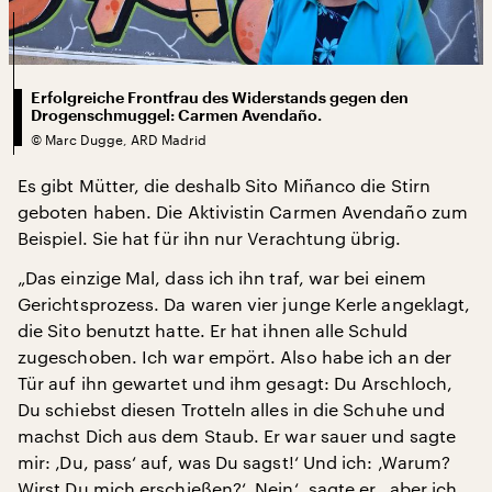
Erfolgreiche Frontfrau des Widerstands gegen den
Drogenschmuggel: Carmen Avendaño.
©
Marc Dugge, ARD Madrid
Es gibt Mütter, die deshalb Sito Miñanco die Stirn
geboten haben. Die Aktivistin Carmen Avendaño zum
Beispiel. Sie hat für ihn nur Verachtung übrig.
„Das einzige Mal, dass ich ihn traf, war bei einem
Gerichtsprozess. Da waren vier junge Kerle angeklagt,
die Sito benutzt hatte. Er hat ihnen alle Schuld
zugeschoben. Ich war empört. Also habe ich an der
Tür auf ihn gewartet und ihm gesagt: Du Arschloch,
Du schiebst diesen Trotteln alles in die Schuhe und
machst Dich aus dem Staub. Er war sauer und sagte
mir: ‚Du, pass‘ auf, was Du sagst!‘ Und ich: ‚Warum?
Wirst Du mich erschießen?‘ ‚Nein‘, sagte er, ‚aber ich