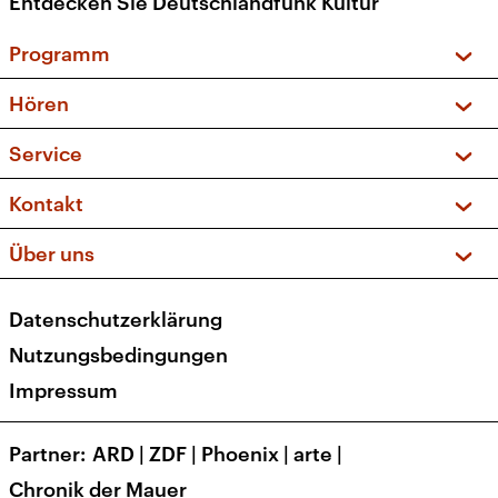
Entdecken Sie Deutschlandfunk Kultur
Programm
Vorschau und Rückschau
Hören
Sendungen und Podcasts
Livestream
Service
Musikliste
Frequenzen (UKW + DAB+)
FAQ
Kontakt
Kakadu – Das Kinderprogramm
Apps
Archiv
Hörerservice
Über uns
Newsletter
Social Media
Deutschlandradio
RSS
Datenschutzerklärung
Presse
Veranstaltungen
Nutzungsbedingungen
Karriere
Impressum
Transparenz
Korrekturen und Richtigstellungen
Partner
ARD
|
ZDF
|
Phoenix
|
arte
|
Barrierefreiheit
Chronik der Mauer