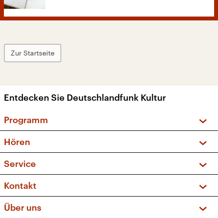
Zur Startseite
Entdecken Sie Deutschlandfunk Kultur
Programm
Vorschau und Rückschau
Hören
Sendungen und Podcasts
Livestream
Service
Musikliste
Frequenzen (UKW + DAB+)
FAQ
Kontakt
Kakadu – Das Kinderprogramm
Apps
Archiv
Hörerservice
Über uns
Newsletter