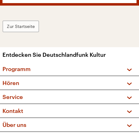
Zur Startseite
Entdecken Sie Deutschlandfunk Kultur
Programm
Vorschau und Rückschau
Hören
Sendungen und Podcasts
Livestream
Service
Musikliste
Frequenzen (UKW + DAB+)
FAQ
Kontakt
Kakadu – Das Kinderprogramm
Apps
Archiv
Hörerservice
Über uns
Newsletter
Social Media
Deutschlandradio
RSS